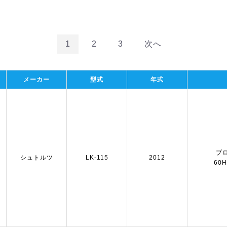
1
2
3
次へ
メーカー
型式
年式
ブロ
シュトルツ
LK-115
2012
60