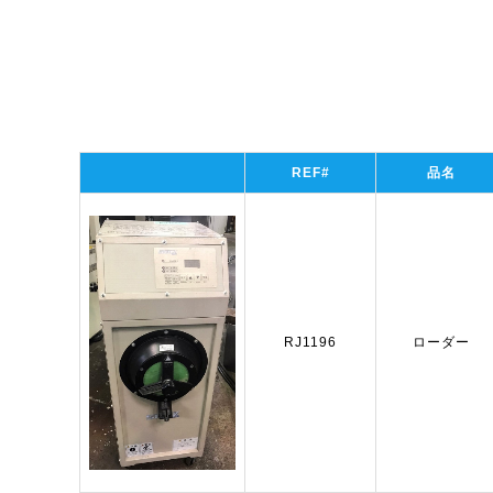
REF#
品名
RJ1196
ローダー