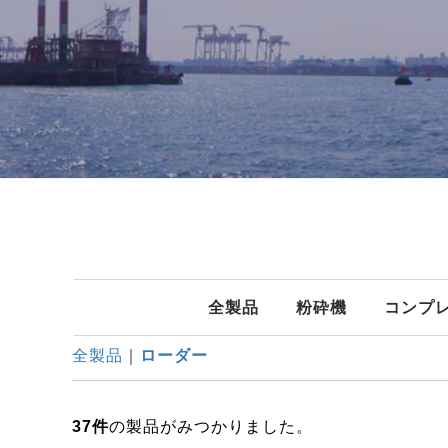
全製品
粉砕機
コンプ
全製品
ローダー
37
件
の製品がみつかりました。